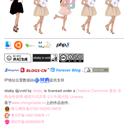
IP地址位置数据由
提供支持
obaby 𝐢‍𝐧⃝ void
by
obaby
is licensed under a
Creative Commons 署名-非
商业性使用-相同方式共享 2.5 中国大陆 License
.
基于
www.zhongxiaojie.cn
上的作品创作。
鲁公网安备37021302001395号
鲁ICP备14021306号-11
萌ICP备20260555号