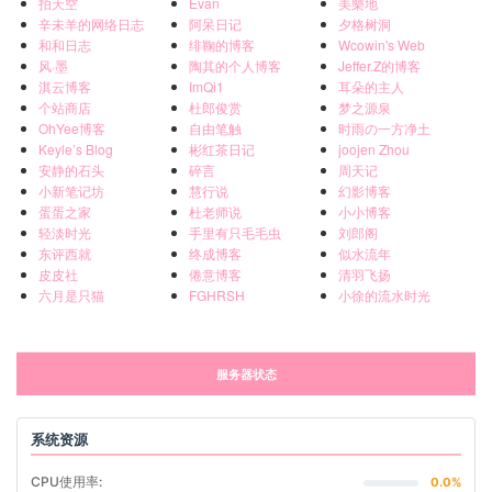
拍天空
Evan
美樂地
辛未羊的网络日志
阿呆日记
夕格树洞
和和日志
绯鞠的博客
Wcowin's Web
风·墨
陶其的个人博客
Jeffer.Z的博客
淇云博客
ImQi1
耳朵的主人
个站商店
杜郎俊赏
梦之源泉
OhYee博客
自由笔触
时雨の一方净土
Keyle’s Blog
彬红茶日记
joojen Zhou
安静的石头
碎言
周天记
小新笔记坊
慧行说
幻影博客
蛋蛋之家
杜老师说
小小博客
轻淡时光
手里有只毛毛虫
刘郎阁
东评西就
终成博客
似水流年
皮皮社
倦意博客
清羽飞扬
六月是只猫
FGHRSH
小徐的流水时光
服务器状态
系统资源
CPU使用率:
0.0%