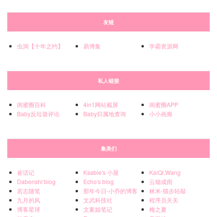
友链
虫洞【十年之约】
易博集
学霸资源网
私人链接
闺蜜圈百科
4in1网站截屏
闺蜜圈APP
Baby反垃圾评论
Baby归属地查询
小小画廊
集美们
崔话记
Ksable's 小屋
KaiQi.Wang
Dabenshi‘blog
Echo's blog
云烟成雨
若志随笔
那年今日-小乔的博客
秫米-猫步轻敲
九月的风
文武科技社
程序员关关
博客星球
文案姐笔记
梅之夏