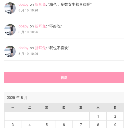
obaby
on
折耳兔
: “
粉色，多数女生都喜欢吧
”
8 月 10, 10:26
obaby
on
折耳兔
: “
不好吃
”
8 月 10, 10:26
obaby
on
折耳兔
: “
我也不喜欢
”
8 月 10, 10:26
日历
2026 年 8 月
一
二
三
四
五
六
日
1
2
3
4
5
6
7
8
9