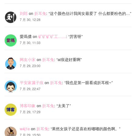
刘郎
on
折耳兔
: “
这个颜色估计我闺女最爱了 什么都要粉色的…
”
7 月 30, 12:28
愛瑪儂
on
矿矿矿矿工……
: “
厉害呀
”
7 月 30, 11:33
网友小宋
on
折耳兔
: “
ai痕迹好重啊
”
7 月 29, 23:00
平安家属子痕
on
折耳兔
: “
我也是第一眼看成折耳根~
”
7 月 29, 22:47
博客印象
on
折耳兔
: “
太美了
”
7 月 29, 17:29
w4j1e
on
折耳兔
: “
果然女孩子还是喜欢粉嘟嘟的颜色啊。
”
7 月 29, 15:50