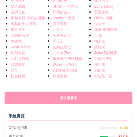
小小博客
轻淡时光
九月的风
梦之源泉
时雨の一方净土
Echo's blog
清羽飞扬
耳朵的主人
蛋蛋之家
那年今日-小乔的博客
Ksable's 小屋
OhYee博客
陶其的个人博客
淇云博客
皮皮社
倦意博客
ImQi1
秫米-猫步轻敲
安静的石头
小新笔记坊
风·墨
美樂地
周天记
拍天空
Keyle’s Blog
文案姐笔记
慧行说
杜郎俊赏
joojen Zhou
Jeffer.Z的博客
六月是只猫
辛未羊的网络日志
绯鞠的博客
若志随笔
Wcowin's Web
梅之夏
碎言
Dabenshi‘blog
刘郎阁
杜老师说
终成博客
彬红茶日记
服务器状态
系统资源
CPU使用率:
0.8%
磁盘使用:
57.0%