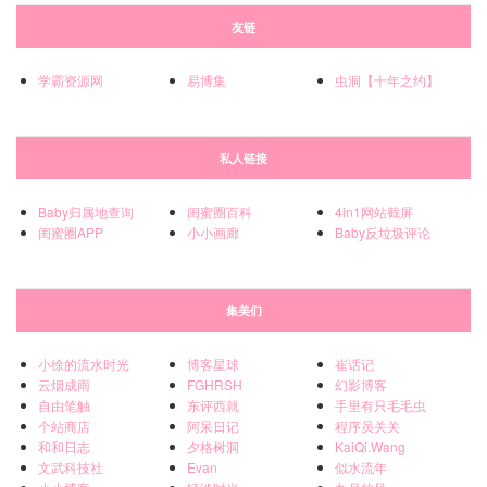
友链
学霸资源网
易博集
虫洞【十年之约】
私人链接
Baby归属地查询
闺蜜圈百科
4in1网站截屏
闺蜜圈APP
小小画廊
Baby反垃圾评论
集美们
小徐的流水时光
博客星球
崔话记
云烟成雨
FGHRSH
幻影博客
自由笔触
东评西就
手里有只毛毛虫
个站商店
阿呆日记
程序员关关
和和日志
夕格树洞
KaiQi.Wang
文武科技社
Evan
似水流年