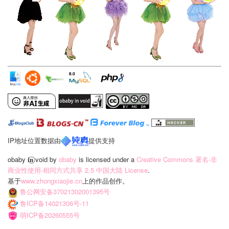
IP地址位置数据由
提供支持
obaby 𝐢‍𝐧⃝ void
by
obaby
is licensed under a
Creative Commons 署名-非
商业性使用-相同方式共享 2.5 中国大陆 License
.
基于
www.zhongxiaojie.cn
上的作品创作。
鲁公网安备37021302001395号
鲁ICP备14021306号-11
萌ICP备20260555号