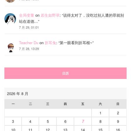
全局变量
on
若生如野草
: “
说得太对了，没吃过别人遭的罪就别
站在道德…
”
7 月 29, 01:01
Teacher Du
on
折耳兔
: “
第一眼看到折耳根~
”
7 月 28, 13:29
日历
2026 年 8 月
一
二
三
四
五
六
日
1
2
3
4
5
6
7
8
9
10
11
12
13
14
15
16