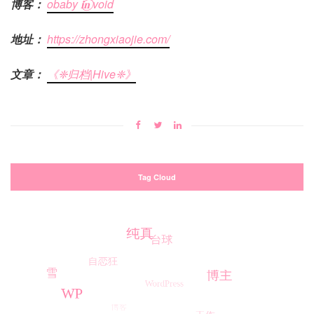
博客：
obaby 𝐢‍𝐧⃝ void
地址：
https://zhongxiaojie.com/
文章：
《❈归档|Hive❈》
Tag Cloud