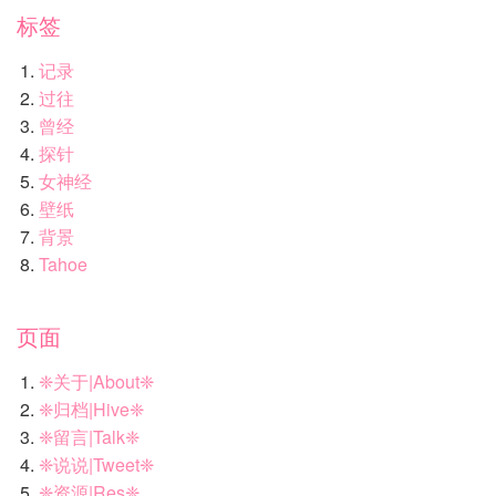
标签
记录
过往
曾经
探针
女神经
壁纸
背景
Tahoe
页面
❈关于|About❈
❈归档|Hive❈
❈留言|Talk❈
❈说说|Tweet❈
❈资源|Res❈