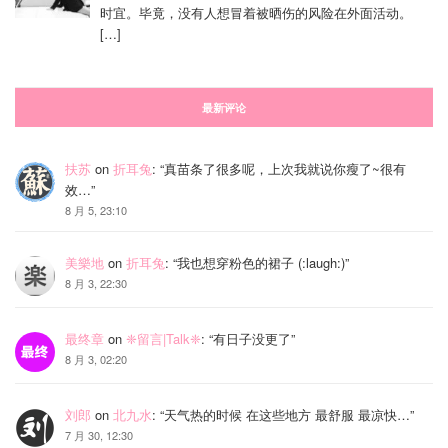
时宜。毕竟，没有人想冒着被晒伤的风险在外面活动。
[…]
最新评论
扶苏
on
折耳兔
: “
真苗条了很多呢，上次我就说你瘦了~很有
效…
”
8 月 5, 23:10
美樂地
on
折耳兔
: “
我也想穿粉色的裙子 (:laugh:)
”
8 月 3, 22:30
最终章
on
❈留言|Talk❈
: “
有日子没更了
”
8 月 3, 02:20
刘郎
on
北九水
: “
天气热的时候 在这些地方 最舒服 最凉快…
”
7 月 30, 12:30