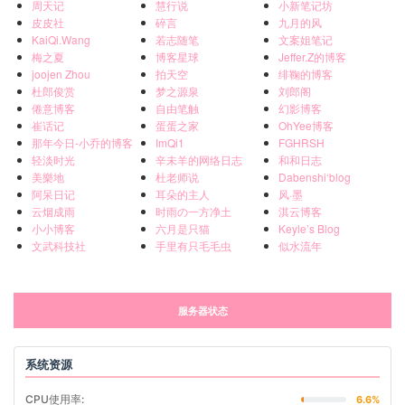
周天记
慧行说
小新笔记坊
皮皮社
碎言
九月的风
KaiQi.Wang
若志随笔
文案姐笔记
梅之夏
博客星球
Jeffer.Z的博客
joojen Zhou
拍天空
绯鞠的博客
杜郎俊赏
梦之源泉
刘郎阁
倦意博客
自由笔触
幻影博客
崔话记
蛋蛋之家
OhYee博客
那年今日-小乔的博客
ImQi1
FGHRSH
轻淡时光
辛未羊的网络日志
和和日志
美樂地
杜老师说
Dabenshi‘blog
阿呆日记
耳朵的主人
风·墨
云烟成雨
时雨の一方净土
淇云博客
小小博客
六月是只猫
Keyle’s Blog
文武科技社
手里有只毛毛虫
似水流年
服务器状态
系统资源
CPU使用率:
6.0%