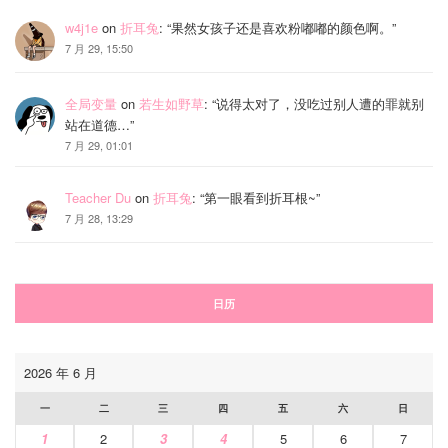
w4j1e
on
折耳兔
: “
果然女孩子还是喜欢粉嘟嘟的颜色啊。
”
7 月 29, 15:50
全局变量
on
若生如野草
: “
说得太对了，没吃过别人遭的罪就别
站在道德…
”
7 月 29, 01:01
Teacher Du
on
折耳兔
: “
第一眼看到折耳根~
”
7 月 28, 13:29
日历
2026 年 6 月
一
二
三
四
五
六
日
1
2
3
4
5
6
7