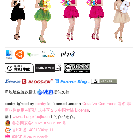
IP地址位置数据由
提供支持
obaby 𝐢‍𝐧⃝ void
by
obaby
is licensed under a
Creative Commons 署名-非
商业性使用-相同方式共享 2.5 中国大陆 License
.
基于
www.zhongxiaojie.cn
上的作品创作。
鲁公网安备37021302001395号
鲁ICP备14021306号-11
萌ICP备20260555号