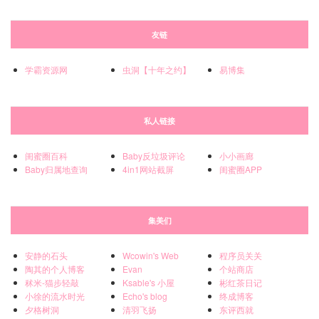
友链
学霸资源网
虫洞【十年之约】
易博集
私人链接
闺蜜圈百科
Baby反垃圾评论
小小画廊
Baby归属地查询
4in1网站截屏
闺蜜圈APP
集美们
安静的石头
Wcowin's Web
程序员关关
陶其的个人博客
Evan
个站商店
秫米-猫步轻敲
Ksable's 小屋
彬红茶日记
小徐的流水时光
Echo's blog
终成博客
夕格树洞
清羽飞扬
东评西就