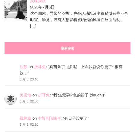
灵魂摆渡
2026年7月6日
这个周末，异常的闷热，户外活动以及变得稍微有些不合
时宜。毕竟，没有人想冒着被晒伤的风险在外面活动。
[…]
最新评论
扶苏
on
折耳兔
: “
真苗条了很多呢，上次我就说你瘦了~很有
效…
”
8 月 5, 23:10
美樂地
on
折耳兔
: “
我也想穿粉色的裙子 (:laugh:)
”
8 月 3, 22:30
最终章
on
❈留言|Talk❈
: “
有日子没更了
”
8 月 3, 02:20