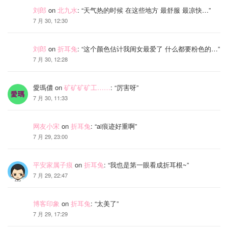
刘郎
on
北九水
: “
天气热的时候 在这些地方 最舒服 最凉快…
”
7 月 30, 12:30
刘郎
on
折耳兔
: “
这个颜色估计我闺女最爱了 什么都要粉色的…
”
7 月 30, 12:28
愛瑪儂
on
矿矿矿矿工……
: “
厉害呀
”
7 月 30, 11:33
网友小宋
on
折耳兔
: “
ai痕迹好重啊
”
7 月 29, 23:00
平安家属子痕
on
折耳兔
: “
我也是第一眼看成折耳根~
”
7 月 29, 22:47
博客印象
on
折耳兔
: “
太美了
”
7 月 29, 17:29