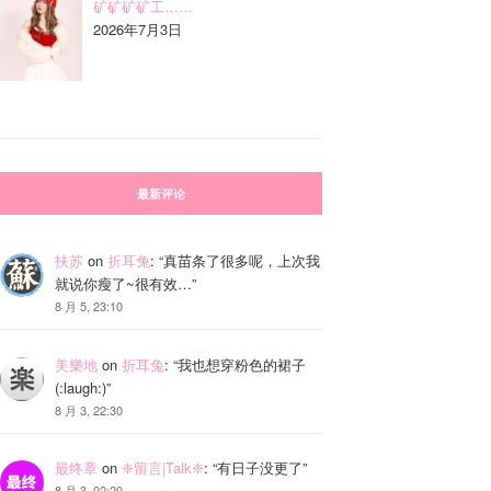
矿矿矿矿工……
2026年7月3日
最新评论
扶苏
on
折耳兔
: “
真苗条了很多呢，上次我
就说你瘦了~很有效…
”
8 月 5, 23:10
美樂地
on
折耳兔
: “
我也想穿粉色的裙子
(:laugh:)
”
8 月 3, 22:30
最终章
on
❈留言|Talk❈
: “
有日子没更了
”
8 月 3, 02:20