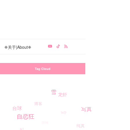
❈关于|About❈
Tag Cloud