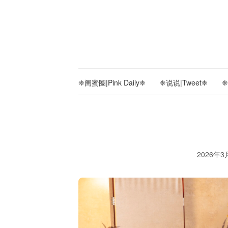
❈闺蜜圈|Pink Daily❈
❈说说|Tweet❈
❈
2026年3月