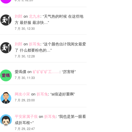
刘郎
on
北九水
: “
天气热的时候 在这些地
方 最舒服 最凉快…
”
7 月 30, 12:30
刘郎
on
折耳兔
: “
这个颜色估计我闺女最爱
了 什么都要粉色的…
”
7 月 30, 12:28
愛瑪儂
on
矿矿矿矿工……
: “
厉害呀
”
7 月 30, 11:33
网友小宋
on
折耳兔
: “
ai痕迹好重啊
”
7 月 29, 23:00
平安家属子痕
on
折耳兔
: “
我也是第一眼看
成折耳根~
”
7 月 29, 22:47