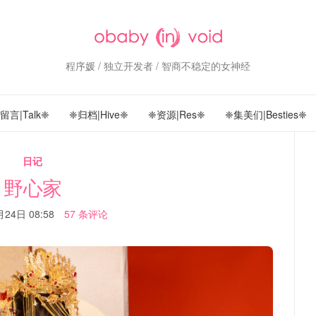
程序媛 / 独立开发者 / 智商不稳定的女神经
留言|Talk❈
❈归档|Hive❈
❈资源|Res❈
❈集美们|Besties❈
日记
野心家
24日 08:58
57 条评论