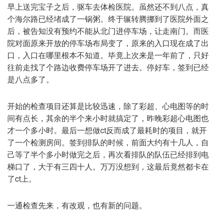
早上送完宝子之后，驱车去体检医院。虽然还不到八点，真
个海尔路已经堵成了一锅粥。终于辗转腾挪到了医院外面之
后，被告知没有预约不能从北门进停车场，让走南门。而医
院对面原来开放的停车场布局变了，原来的入口现在成了出
口，入口在哪里根本不知道。毕竟上次来是一年前了，只好
往前走找了个路边收费停车场开了进去。停好车，签到已经
是八点多了。
开始的检查项目还算是比较迅速，除了彩超、心电图等的时
间有点长，其余的半个来小时就搞定了，昨晚彩超心电图也
才一个多小时。最后一想做ct反而成了最耗时的项目，就开
了一个检测房间。签到排队的时候，前面大约有十几人，自
己等了半个多小时做完之后，再次看排队的队伍已经排到电
梯口了，大于有三四十人。万万没想到，这最后竟然都卡在
了ct上。
一通检查先来，有改观，也有新的问题。