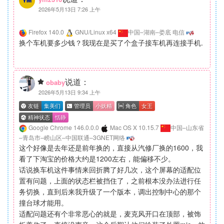
2026年5月13日 7:26 上午
Firefox 140.0
GNU/Linux x64
中国–湖南–娄底 电信
换个车机要多少钱？我现在是买了个盒子接车机再连接手机.
说道：
obaby
2026年5月13日 9:34 上午
Google Chrome 146.0.0.0
Mac OS X 10.15.7
中国–山东省
–青岛市–崂山区–中国联通–3GNET网络
这个好像是去年还是前年换的，直接从汽修厂换的1600，我
看了下淘宝的价格大约是1200左右，能偏移不少。
话说换车机这件事情来回折腾了好几次，这个屏幕的适配位
置有问题，上面的状态栏被挡住了，之前根本没办法进行任
务切换，直到后来我升级了一个版本，调出控制中心的那个
撞台球才能用。
适配问题还有个非常恶心的就是，麦克风开口在顶部，被饰