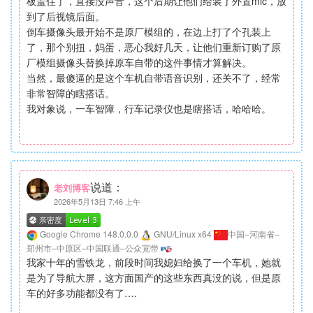
板盖住了，直接没声音，这个后期让他们给装了外置mic，放
到了后视镜后面。
倒车摄像头最开始不是原厂模组的，在边上打了个孔装上
了，那个别扭，妈蛋，恶心我好几天，让他们重新订购了原
厂模组摄像头替换掉原车自带的这件事情才算解决。
当然，最傻逼的是这个车机自带语音识别，还关不了，经常
非常智障的瞎搭话。
我对象说，一车智障，行车记录仪也是瞎搭话，哈哈哈。
说道：
老刘博客
2026年5月13日 7:46 上午
Google Chrome 148.0.0.0
GNU/Linux x64
中国–河南省–
郑州市–中原区–中国联通–公众宽带
我家十年的雪铁龙，前段时间我媳妇给换了一个车机，她就
是为了导航大屏，这方面国产的这些东西真没的说，但是原
车的好多功能都没有了….