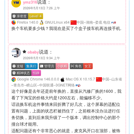
说道：
ymz316
2026年5月13日 7:26 上午
Firefox 140.0
GNU/Linux x64
中国–湖南–娄底 电信
换个车机要多少钱？我现在是买了个盒子接车机再连接手机.
说道：
obaby
2026年5月13日 9:34 上午
Google Chrome 146.0.0.0
Mac OS X 10.15.7
中国–山东省
–青岛市–崂山区–中国联通–3GNET网络
这个好像是去年还是前年换的，直接从汽修厂换的1600，我
看了下淘宝的价格大约是1200左右，能偏移不少。
话说换车机这件事情来回折腾了好几次，这个屏幕的适配位
置有问题，上面的状态栏被挡住了，之前根本没办法进行任
务切换，直到后来我升级了一个版本，调出控制中心的那个
撞台球才能用。
适配问题还有个非常恶心的就是，麦克风开口在顶部，被饰