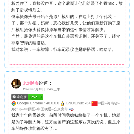
板盖住了，直接没声音，这个后期让他们给装了外置mic，放
到了后视镜后面。
倒车摄像头最开始不是原厂模组的，在边上打了个孔装上
了，那个别扭，妈蛋，恶心我好几天，让他们重新订购了原
厂模组摄像头替换掉原车自带的这件事情才算解决。
当然，最傻逼的是这个车机自带语音识别，还关不了，经常
非常智障的瞎搭话。
我对象说，一车智障，行车记录仪也是瞎搭话，哈哈哈。
说道：
老刘博客
2026年5月13日 7:46 上午
Google Chrome 148.0.0.0
GNU/Linux x64
中国–河南省–
郑州市–中原区–中国联通–公众宽带
我家十年的雪铁龙，前段时间我媳妇给换了一个车机，她就
是为了导航大屏，这方面国产的这些东西真没的说，但是原
车的好多功能都没有了….