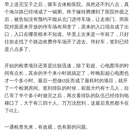
早上送完宝子之后，驱车去体检医院。虽然还不到八点，真
个海尔路已经堵成了一锅粥。终于辗转腾挪到了医院外面之
后，被告知没有预约不能从北门进停车场，让走南门。而医
院对面原来开放的停车场布局变了，原来的入口现在成了出
口，入口在哪里根本不知道。毕竟上次来是一年前了，只好
往前走找了个路边收费停车场开了进去。停好车，签到已经
是八点多了。
开始的检查项目还算是比较迅速，除了彩超、心电图等的时
间有点长，其余的半个来小时就搞定了，昨晚彩超心电图也
才一个多小时。最后一想做ct反而成了最耗时的项目，就开
了一个检测房间。签到排队的时候，前面大约有十几人，自
己等了半个多小时做完之后，再次看排队的队伍已经排到电
梯口了，大于有三四十人。万万没想到，这最后竟然都卡在
了ct上。
一通检查先来，有改观，也有新的问题。