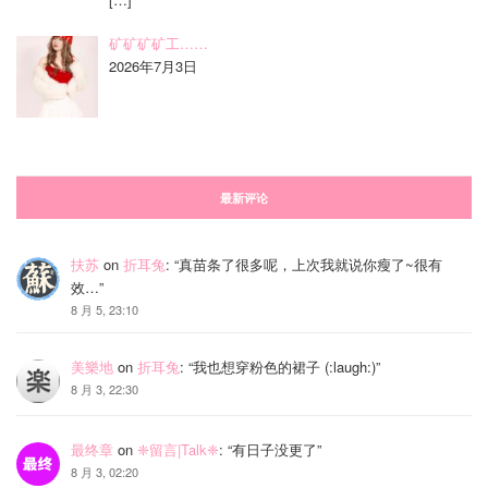
矿矿矿矿工……
2026年7月3日
最新评论
扶苏
on
折耳兔
: “
真苗条了很多呢，上次我就说你瘦了~很有
效…
”
8 月 5, 23:10
美樂地
on
折耳兔
: “
我也想穿粉色的裙子 (:laugh:)
”
8 月 3, 22:30
最终章
on
❈留言|Talk❈
: “
有日子没更了
”
8 月 3, 02:20