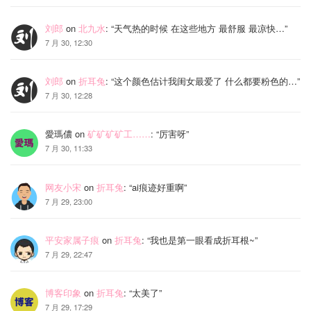
刘郎
on
北九水
: “
天气热的时候 在这些地方 最舒服 最凉快…
”
7 月 30, 12:30
刘郎
on
折耳兔
: “
这个颜色估计我闺女最爱了 什么都要粉色的…
”
7 月 30, 12:28
愛瑪儂
on
矿矿矿矿工……
: “
厉害呀
”
7 月 30, 11:33
网友小宋
on
折耳兔
: “
ai痕迹好重啊
”
7 月 29, 23:00
平安家属子痕
on
折耳兔
: “
我也是第一眼看成折耳根~
”
7 月 29, 22:47
博客印象
on
折耳兔
: “
太美了
”
7 月 29, 17:29