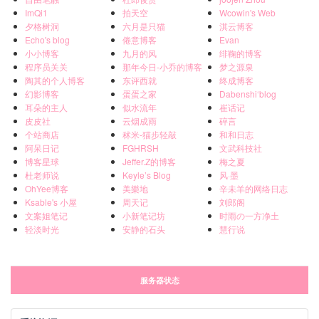
ImQi1
拍天空
Wcowin's Web
夕格树洞
六月是只猫
淇云博客
Echo's blog
倦意博客
Evan
小小博客
九月的风
绯鞠的博客
程序员关关
那年今日-小乔的博客
梦之源泉
陶其的个人博客
东评西就
终成博客
幻影博客
蛋蛋之家
Dabenshi‘blog
耳朵的主人
似水流年
崔话记
皮皮社
云烟成雨
碎言
个站商店
秫米-猫步轻敲
和和日志
阿呆日记
FGHRSH
文武科技社
博客星球
Jeffer.Z的博客
梅之夏
杜老师说
Keyle’s Blog
风·墨
OhYee博客
美樂地
辛未羊的网络日志
Ksable's 小屋
周天记
刘郎阁
文案姐笔记
小新笔记坊
时雨の一方净土
轻淡时光
安静的石头
慧行说
服务器状态