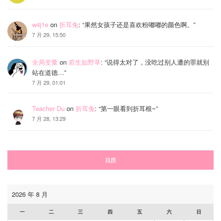
w4j1e
on
折耳兔
: “
果然女孩子还是喜欢粉嘟嘟的颜色啊。
”
7 月 29, 15:50
全局变量
on
若生如野草
: “
说得太对了，没吃过别人遭的罪就别
站在道德…
”
7 月 29, 01:01
Teacher Du
on
折耳兔
: “
第一眼看到折耳根~
”
7 月 28, 13:29
日历
2026 年 8 月
一
二
三
四
五
六
日