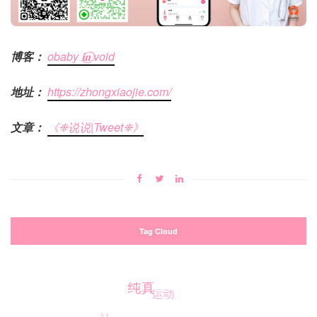
博客：
obaby 𝐢‍𝐧⃝ void
地址：
https://zhongxiaojie.com/
文章：
《❈说说|Tweet❈》
Tag Cloud