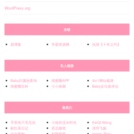
WordPress.org
友链
易博集
学霸资源网
虫洞【十年之约】
私人链接
Baby归属地查询
闺蜜圈APP
4in1网站截屏
闺蜜圈百科
小小画廊
Baby反垃圾评论
集美们
手里有只毛毛虫
小徐的流水时光
KaiQi.Wang
彬红茶日记
若志随笔
清羽飞扬
自由笔触
杜郎俊赏
joojen Zhou