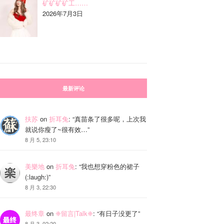
矿矿矿矿工……
2026年7月3日
最新评论
扶苏
on
折耳兔
: “
真苗条了很多呢，上次我
就说你瘦了~很有效…
”
8 月 5, 23:10
美樂地
on
折耳兔
: “
我也想穿粉色的裙子
(:laugh:)
”
8 月 3, 22:30
最终章
on
❈留言|Talk❈
: “
有日子没更了
”
8 月 3, 02:20