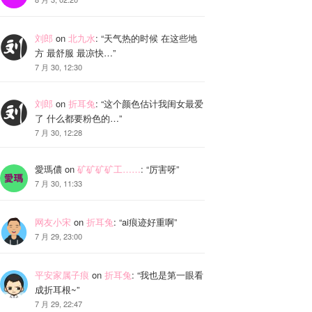
刘郎
on
北九水
: “
天气热的时候 在这些地
方 最舒服 最凉快…
”
7 月 30, 12:30
刘郎
on
折耳兔
: “
这个颜色估计我闺女最爱
了 什么都要粉色的…
”
7 月 30, 12:28
愛瑪儂
on
矿矿矿矿工……
: “
厉害呀
”
7 月 30, 11:33
网友小宋
on
折耳兔
: “
ai痕迹好重啊
”
7 月 29, 23:00
平安家属子痕
on
折耳兔
: “
我也是第一眼看
成折耳根~
”
7 月 29, 22:47