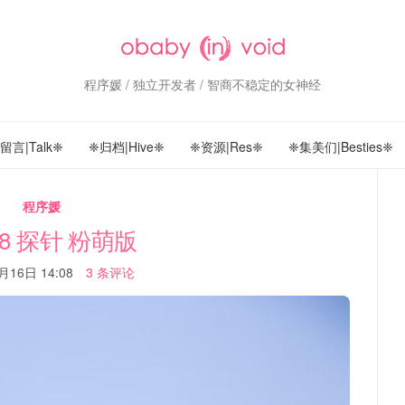
程序媛 / 独立开发者 / 智商不稳定的女神经
留言|Talk❈
❈归档|Hive❈
❈资源|Res❈
❈集美们|Besties❈
程序媛
 8 探针 粉萌版
月16日 14:08
3 条评论