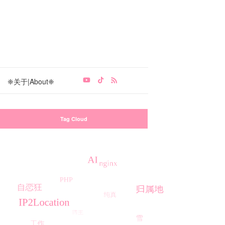
❈关于|About❈
Tag Cloud