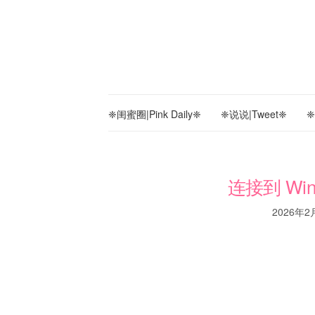
❈闺蜜圈|Pink Daily❈
❈说说|Tweet❈
❈
连接到 Wi
2026年2月