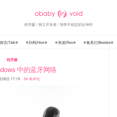
程序媛 / 独立开发者 / 智商不稳定的女神经
留言|Talk❈
❈归档|Hive❈
❈资源|Res❈
❈集美们|Besties❈
程序媛
ndows 中的蓝牙网络
28日 17:15
56 条评论