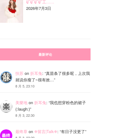
矿矿矿矿工……
2026年7月3日
最新评论
扶苏
on
折耳兔
: “
真苗条了很多呢，上次我
就说你瘦了~很有效…
”
8 月 5, 23:10
美樂地
on
折耳兔
: “
我也想穿粉色的裙子
(:laugh:)
”
8 月 3, 22:30
最终章
on
❈留言|Talk❈
: “
有日子没更了
”
8 月 3, 02:20