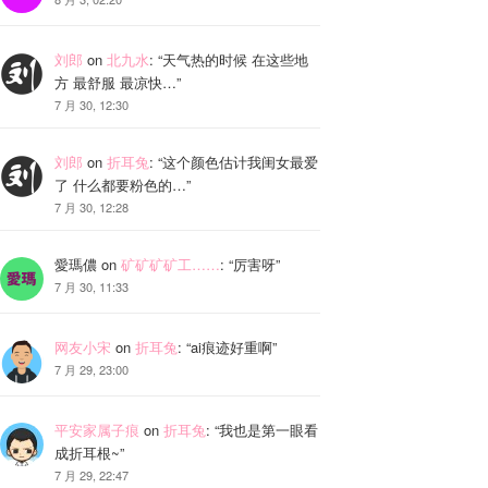
刘郎
on
北九水
: “
天气热的时候 在这些地
方 最舒服 最凉快…
”
7 月 30, 12:30
刘郎
on
折耳兔
: “
这个颜色估计我闺女最爱
了 什么都要粉色的…
”
7 月 30, 12:28
愛瑪儂
on
矿矿矿矿工……
: “
厉害呀
”
7 月 30, 11:33
网友小宋
on
折耳兔
: “
ai痕迹好重啊
”
7 月 29, 23:00
平安家属子痕
on
折耳兔
: “
我也是第一眼看
成折耳根~
”
7 月 29, 22:47