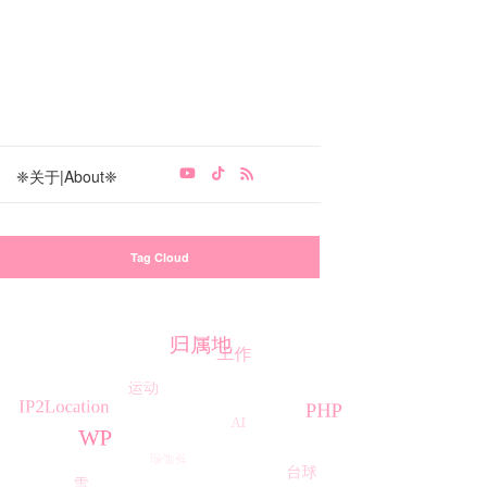
❈关于|About❈
Tag Cloud