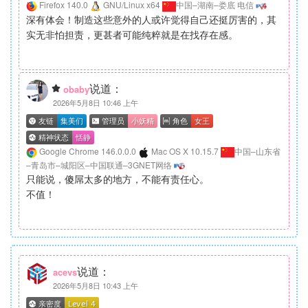
Firefox 140.0
GNU/Linux x64
中国–湖南–娄底 电信
深有体会！制造这些意外的人或许觉得自己还挺厉害的，其
实无非怕担责，更甚者可能纯粹就是在找存在感。
说道：
obaby
2026年5月8日 10:46 上午
Google Chrome 146.0.0.0
Mac OS X 10.15.7
中国–山东省
–青岛市–城阳区–中国联通–3GNET网络
只能说，傻屌太多的地方，不能有责任心。
不值！
说道：
acevs
2026年5月8日 10:43 上午