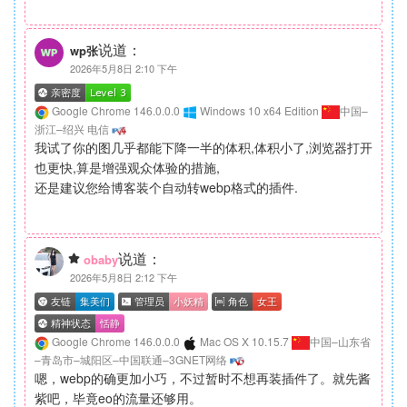
说道：
wp张
2026年5月8日 2:10 下午
Google Chrome 146.0.0.0
Windows 10 x64 Edition
中国–
浙江–绍兴 电信
我试了你的图几乎都能下降一半的体积,体积小了,浏览器打开
也更快,算是增强观众体验的措施,
还是建议您给博客装个自动转webp格式的插件.
说道：
obaby
2026年5月8日 2:12 下午
Google Chrome 146.0.0.0
Mac OS X 10.15.7
中国–山东省
–青岛市–城阳区–中国联通–3GNET网络
嗯，webp的确更加小巧，不过暂时不想再装插件了。就先酱
紫吧，毕竟eo的流量还够用。