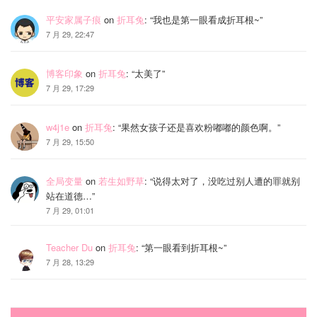
平安家属子痕
on
折耳兔
: “
我也是第一眼看成折耳根~
”
7 月 29, 22:47
博客印象
on
折耳兔
: “
太美了
”
7 月 29, 17:29
w4j1e
on
折耳兔
: “
果然女孩子还是喜欢粉嘟嘟的颜色啊。
”
7 月 29, 15:50
全局变量
on
若生如野草
: “
说得太对了，没吃过别人遭的罪就别
站在道德…
”
7 月 29, 01:01
Teacher Du
on
折耳兔
: “
第一眼看到折耳根~
”
7 月 28, 13:29