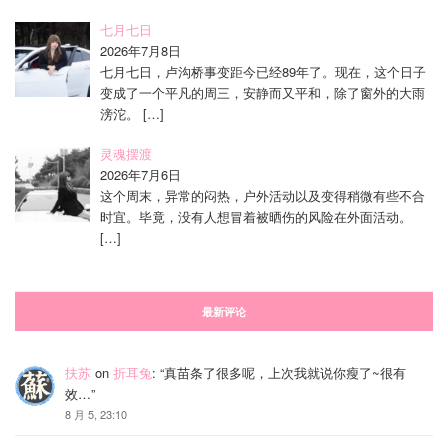
七月七日
2026年7月8日
七月七日，卢沟桥事变距今已经89年了。现在，这个日子
变成了一个平凡的周三，安静而又平和，除了窗外的大雨
滂沱。
[…]
灵魂摆渡
2026年7月6日
这个周末，异常的闷热，户外活动以及变得稍微有些不合
时宜。毕竟，没有人想冒着被晒伤的风险在外面活动。
[…]
最新评论
扶苏
on
折耳兔
: “
真苗条了很多呢，上次我就说你瘦了~很有
效…
”
8 月 5, 23:10