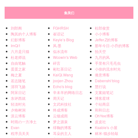
集美们
刘郎阁
FGHRSH
杜郎俊赏
陶其的个人博客
崔话记
小小博客
幻影博客
Keyle’s Blog
Jeffer.Z的博客
ImQi1
风·墨
那年今日-小乔的博客
六月是只猫
似水流年
拍天空
杜老师说
Wcowin's Web
九月的风
自由笔触
碎言
手里有只毛毛虫
蛋蛋之家
彬红茶日记
小徐的流水时光
梅之夏
KaiQi.Wang
倦意博客
若志随笔
joojen Zhou
Dabenshi‘blog
清羽飞扬
Echo's blog
慧行说
阿呆日记
辛未羊的网络日志
文案姐笔记
东评西就
周天记
博客星球
轻淡时光
文武科技社
个站商店
夕格树洞
终成博客
和和日志
淇云博客
云烟成雨
OhYee博客
时雨の一方净土
梦之源泉
皮皮社
Evan
绯鞠的博客
Ksable's 小屋
程序员关关
耳朵的主人
秫米-猫步轻敲