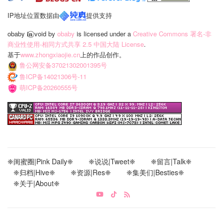
IP地址位置数据由
提供支持
obaby 𝐢‍𝐧⃝ void
by
obaby
is licensed under a
Creative Commons 署名-非
商业性使用-相同方式共享 2.5 中国大陆 License
.
基于
www.zhongxiaojie.cn
上的作品创作。
鲁公网安备37021302001395号
鲁ICP备14021306号-11
萌ICP备20260555号
❈闺蜜圈|Pink Daily❈
❈说说|Tweet❈
❈留言|Talk❈
❈归档|Hive❈
❈资源|Res❈
❈集美们|Besties❈
❈关于|About❈