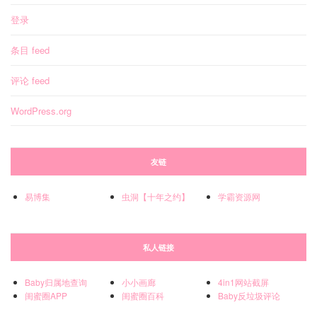
登录
条目 feed
评论 feed
WordPress.org
友链
易博集
虫洞【十年之约】
学霸资源网
私人链接
Baby归属地查询
小小画廊
4in1网站截屏
闺蜜圈APP
闺蜜圈百科
Baby反垃圾评论