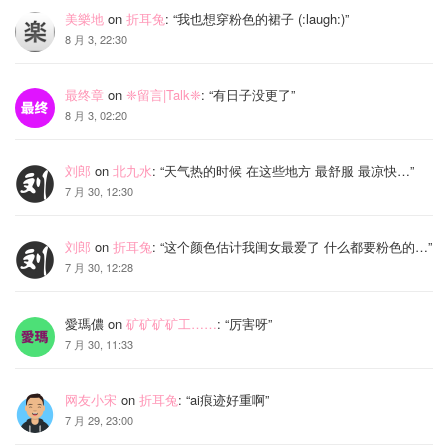
美樂地
on
折耳兔
: “
我也想穿粉色的裙子 (:laugh:)
”
8 月 3, 22:30
最终章
on
❈留言|Talk❈
: “
有日子没更了
”
8 月 3, 02:20
刘郎
on
北九水
: “
天气热的时候 在这些地方 最舒服 最凉快…
”
7 月 30, 12:30
刘郎
on
折耳兔
: “
这个颜色估计我闺女最爱了 什么都要粉色的…
”
7 月 30, 12:28
愛瑪儂
on
矿矿矿矿工……
: “
厉害呀
”
7 月 30, 11:33
网友小宋
on
折耳兔
: “
ai痕迹好重啊
”
7 月 29, 23:00