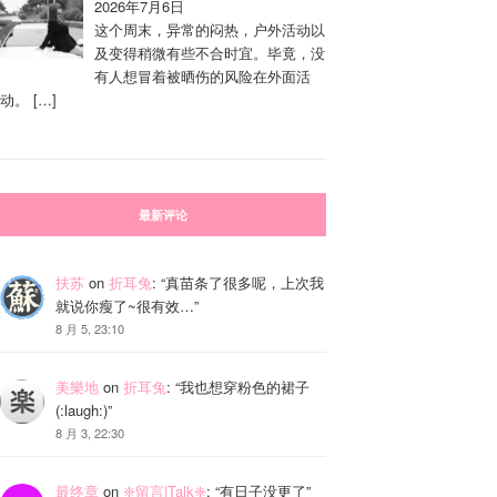
2026年7月6日
这个周末，异常的闷热，户外活动以
及变得稍微有些不合时宜。毕竟，没
有人想冒着被晒伤的风险在外面活
动。
[…]
最新评论
扶苏
on
折耳兔
: “
真苗条了很多呢，上次我
就说你瘦了~很有效…
”
8 月 5, 23:10
美樂地
on
折耳兔
: “
我也想穿粉色的裙子
(:laugh:)
”
8 月 3, 22:30
最终章
on
❈留言|Talk❈
: “
有日子没更了
”