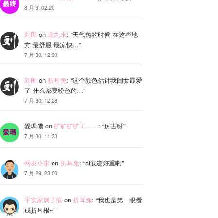
8 月 3, 02:20
刘郎
on
北九水
: “
天气热的时候 在这些地
方 最舒服 最凉快…
”
7 月 30, 12:30
刘郎
on
折耳兔
: “
这个颜色估计我闺女最爱
了 什么都要粉色的…
”
7 月 30, 12:28
愛瑪儂
on
矿矿矿矿工……
: “
厉害呀
”
7 月 30, 11:33
网友小宋
on
折耳兔
: “
ai痕迹好重啊
”
7 月 29, 23:00
平安家属子痕
on
折耳兔
: “
我也是第一眼看
成折耳根~
”