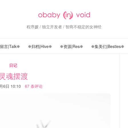
程序媛 / 独立开发者 / 智商不稳定的女神经
留言|Talk❈
❈归档|Hive❈
❈资源|Res❈
❈集美们|Besties❈
日记
灵魂摆渡
月6日 10:10
67 条评论