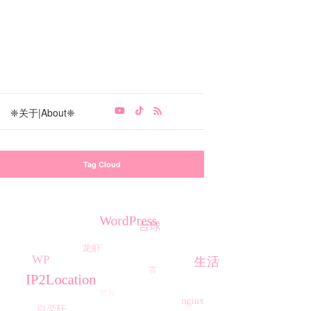
❈关于|About❈
Tag Cloud