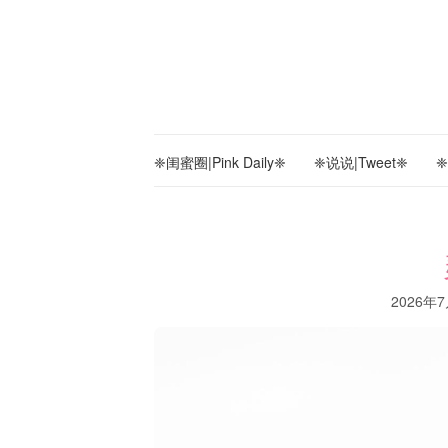
❈闺蜜圈|Pink Daily❈
❈说说|Tweet❈
❈
2026年7