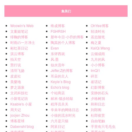
集美们
Wcowin's Web
终成博客
OhYee博客
文案姐笔记
FGHRSH
轻淡时光
绯鞠的博客
那年今日-小乔的博客
若志随笔
时雨の一方净土
陶其的个人博客
梅之夏
彬红茶日记
Evan
KaiQi.Wang
淇云博客
东评西就
云烟成雨
拍天空
风·墨
九月的风
慧行说
似水流年
小小博客
清羽飞扬
Jeffer.Z的博客
ImQi1
皮皮社
耳朵的主人
碎言
美樂地
Keyle’s Blog
崔话记
梦之源泉
Echo's blog
幻影博客
文武科技社
个站商店
安静的石头
小新笔记坊
秫米-猫步轻敲
夕格树洞
Ksable's 小屋
程序员关关
和和日志
周天记
辛未羊的网络日志
刘郎阁
joojen Zhou
小徐的流水时光
杜郎俊赏
博客星球
六月是只猫
自由笔触
Dabenshi‘blog
阿呆日记
手里有只毛毛虫
倦意博客
杜老师说
蛋蛋之家