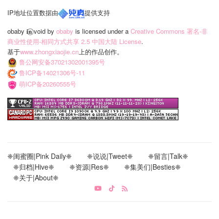
IP地址位置数据由
提供支持
obaby 𝐢‍𝐧⃝ void
by
obaby
is licensed under a
Creative Commons 署名-非
商业性使用-相同方式共享 2.5 中国大陆 License
.
基于
www.zhongxiaojie.cn
上的作品创作。
鲁公网安备37021302001395号
鲁ICP备14021306号-11
萌ICP备20260555号
❈闺蜜圈|Pink Daily❈
❈说说|Tweet❈
❈留言|Talk❈
❈归档|Hive❈
❈资源|Res❈
❈集美们|Besties❈
❈关于|About❈