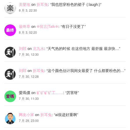
美樂地
on
折耳兔
: “
我也想穿粉色的裙子 (:laugh:)
”
8 月 3, 22:30
最终章
on
❈留言|Talk❈
: “
有日子没更了
”
8 月 3, 02:20
刘郎
on
北九水
: “
天气热的时候 在这些地方 最舒服 最凉快…
”
7 月 30, 12:30
刘郎
on
折耳兔
: “
这个颜色估计我闺女最爱了 什么都要粉色的…
”
7 月 30, 12:28
愛瑪儂
on
矿矿矿矿工……
: “
厉害呀
”
7 月 30, 11:33
网友小宋
on
折耳兔
: “
ai痕迹好重啊
”
7 月 29, 23:00