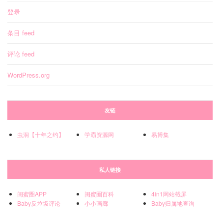
登录
条目 feed
评论 feed
WordPress.org
友链
虫洞【十年之约】
学霸资源网
易博集
私人链接
闺蜜圈APP
闺蜜圈百科
4in1网站截屏
Baby反垃圾评论
小小画廊
Baby归属地查询