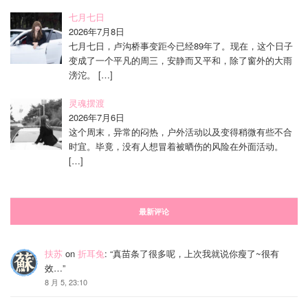
七月七日
2026年7月8日
七月七日，卢沟桥事变距今已经89年了。现在，这个日子
变成了一个平凡的周三，安静而又平和，除了窗外的大雨
滂沱。
[…]
灵魂摆渡
2026年7月6日
这个周末，异常的闷热，户外活动以及变得稍微有些不合
时宜。毕竟，没有人想冒着被晒伤的风险在外面活动。
[…]
最新评论
扶苏
on
折耳兔
: “
真苗条了很多呢，上次我就说你瘦了~很有
效…
”
8 月 5, 23:10