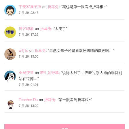
平安家属子痕
on
折耳兔
: “
我也是第一眼看成折耳根~
”
7 月 29, 22:47
博客印象
on
折耳兔
: “
太美了
”
7 月 29, 17:29
w4j1e
on
折耳兔
: “
果然女孩子还是喜欢粉嘟嘟的颜色啊。
”
7 月 29, 15:50
全局变量
on
若生如野草
: “
说得太对了，没吃过别人遭的罪就别
站在道德…
”
7 月 29, 01:01
Teacher Du
on
折耳兔
: “
第一眼看到折耳根~
”
7 月 28, 13:29