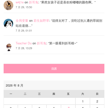
w4j1e
on
折耳兔
: “
果然女孩子还是喜欢粉嘟嘟的颜色啊。
”
7 月 29, 15:50
全局变量
on
若生如野草
: “
说得太对了，没吃过别人遭的罪就别
站在道德…
”
7 月 29, 01:01
Teacher Du
on
折耳兔
: “
第一眼看到折耳根~
”
7 月 28, 13:29
日历
2026 年 8 月
一
二
三
四
五
六
日
1
2