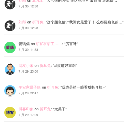
刘郎
on
北九水
: “
天气热的时候 在这些地方 最舒服 最凉快…
”
7 月 30, 12:30
刘郎
on
折耳兔
: “
这个颜色估计我闺女最爱了 什么都要粉色的…
”
7 月 30, 12:28
愛瑪儂
on
矿矿矿矿工……
: “
厉害呀
”
7 月 30, 11:33
网友小宋
on
折耳兔
: “
ai痕迹好重啊
”
7 月 29, 23:00
平安家属子痕
on
折耳兔
: “
我也是第一眼看成折耳根~
”
7 月 29, 22:47
博客印象
on
折耳兔
: “
太美了
”
7 月 29, 17:29