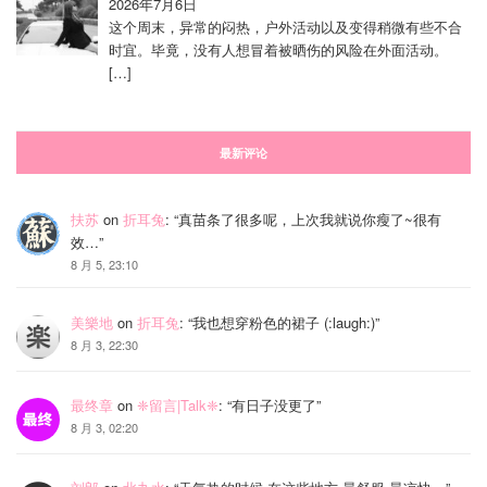
2026年7月6日
这个周末，异常的闷热，户外活动以及变得稍微有些不合
时宜。毕竟，没有人想冒着被晒伤的风险在外面活动。
[…]
最新评论
扶苏
on
折耳兔
: “
真苗条了很多呢，上次我就说你瘦了~很有
效…
”
8 月 5, 23:10
美樂地
on
折耳兔
: “
我也想穿粉色的裙子 (:laugh:)
”
8 月 3, 22:30
最终章
on
❈留言|Talk❈
: “
有日子没更了
”
8 月 3, 02:20