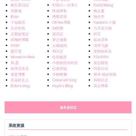
彬红茶日记
时雨の一方净土
KaiQi.Wang
美樂地
终成博客
梅之夏
Evan
博客星球
拍天空
个站商店
OhYee博客
Ksable's 小屋
九月的风
刘郎阁
六月是只猫
文案姐笔记
崔话记
碎言
绯鞠的博客
梦之源泉
似水流年
ImQi1
云烟成雨
清羽飞扬
慧行说
周天记
安静的石头
Wcowin's Web
杜郎俊赏
FGHRSH
风·墨
小徐的流水时光
若志随笔
程序员关关
杜老师说
阿呆日记
倦意博客
夕格树洞
秫米-猫步轻敲
耳朵的主人
Dabenshi‘blog
和和日志
Echo's blog
Keyle’s Blog
淇云博客
服务器状态
系统资源