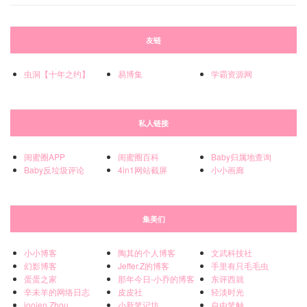
友链
虫洞【十年之约】
易博集
学霸资源网
私人链接
闺蜜圈APP
闺蜜圈百科
Baby归属地查询
Baby反垃圾评论
4in1网站截屏
小小画廊
集美们
小小博客
陶其的个人博客
文武科技社
幻影博客
Jeffer.Z的博客
手里有只毛毛虫
蛋蛋之家
那年今日-小乔的博客
东评西就
辛未羊的网络日志
皮皮社
轻淡时光
joojen Zhou
小新笔记坊
自由笔触