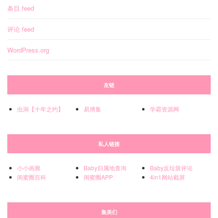
条目 feed
评论 feed
WordPress.org
友链
虫洞【十年之约】
易博集
学霸资源网
私人链接
小小画廊
Baby归属地查询
Baby反垃圾评论
闺蜜圈百科
闺蜜圈APP
4in1网站截屏
集美们