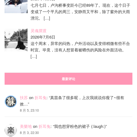
七月七日，卢沟桥事变距今已经89年了。现在，这个日子
变成了一个平凡的周三，安静而又平和，除了窗外的大雨
滂沱。
[…]
灵魂摆渡
2026年7月6日
这个周末，异常的闷热，户外活动以及变得稍微有些不合
时宜。毕竟，没有人想冒着被晒伤的风险在外面活动。
[…]
最新评论
扶苏
on
折耳兔
: “
真苗条了很多呢，上次我就说你瘦了~很有
效…
”
8 月 5, 23:10
美樂地
on
折耳兔
: “
我也想穿粉色的裙子 (:laugh:)
”
8 月 3, 22:30