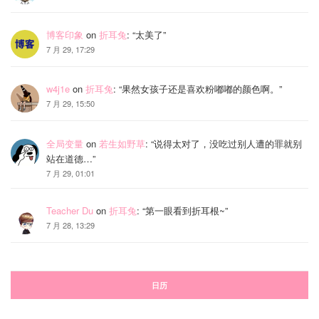
博客印象
on
折耳兔
: “
太美了
”
7 月 29, 17:29
w4j1e
on
折耳兔
: “
果然女孩子还是喜欢粉嘟嘟的颜色啊。
”
7 月 29, 15:50
全局变量
on
若生如野草
: “
说得太对了，没吃过别人遭的罪就别
站在道德…
”
7 月 29, 01:01
Teacher Du
on
折耳兔
: “
第一眼看到折耳根~
”
7 月 28, 13:29
日历