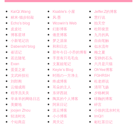
KaiQi.Wang
Ksable's 小屋
Jeffer.Z的博客
秫米-猫步轻敲
风·墨
慧行说
Echo's blog
Wcowin's Web
拍天空
皮皮社
幻影博客
杜郎俊赏
博客星球
倦意博客
九月的风
小新笔记坊
梦之源泉
自由笔触
Dabenshi‘blog
和和日志
似水流年
崔话记
那年今日-小乔的博客
梅之夏
若志随笔
手里有只毛毛虫
安静的石头
Evan
文案姐笔记
六月是只猫
蛋蛋之家
Keyle’s Blog
OhYee博客
文武科技社
时雨の一方净土
FGHRSH
刘郎阁
终成博客
杜老师说
云烟成雨
耳朵的主人
清羽飞扬
程序员关关
东评西就
夕格树洞
辛未羊的网络日志
陶其的个人博客
绯鞠的博客
美樂地
阿呆日记
碎言
joojen Zhou
淇云博客
小徐的流水时光
轻淡时光
小小博客
ImQi1
个站商店
周天记
彬红茶日记