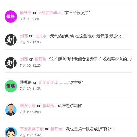
最终章
on
❈留言|Talk❈
: “
有日子没更了
”
8 月 3, 02:20
刘郎
on
北九水
: “
天气热的时候 在这些地方 最舒服 最凉快…
”
7 月 30, 12:30
刘郎
on
折耳兔
: “
这个颜色估计我闺女最爱了 什么都要粉色的…
”
7 月 30, 12:28
愛瑪儂
on
矿矿矿矿工……
: “
厉害呀
”
7 月 30, 11:33
网友小宋
on
折耳兔
: “
ai痕迹好重啊
”
7 月 29, 23:00
平安家属子痕
on
折耳兔
: “
我也是第一眼看成折耳根~
”
7 月 29, 22:47