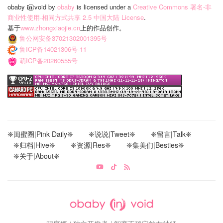
obaby 𝐢‍𝐧⃝ void
by
obaby
is licensed under a
Creative Commons 署名-非
商业性使用-相同方式共享 2.5 中国大陆 License
.
基于
www.zhongxiaojie.cn
上的作品创作。
鲁公网安备37021302001395号
鲁ICP备14021306号-11
萌ICP备20260555号
❈闺蜜圈|Pink Daily❈
❈说说|Tweet❈
❈留言|Talk❈
❈归档|Hive❈
❈资源|Res❈
❈集美们|Besties❈
❈关于|About❈