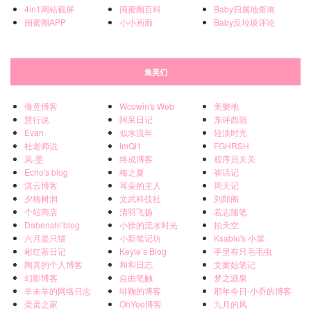
4in1网站截屏
闺蜜圈百科
Baby归属地查询
闺蜜圈APP
小小画廊
Baby反垃圾评论
集美们
倦意博客
Wcowin's Web
美樂地
慧行说
阿呆日记
东评西就
Evan
似水流年
轻淡时光
杜老师说
ImQi1
FGHRSH
风·墨
终成博客
程序员关关
Echo's blog
梅之夏
崔话记
淇云博客
耳朵的主人
周天记
夕格树洞
文武科技社
刘郎阁
个站商店
清羽飞扬
若志随笔
Dabenshi‘blog
小徐的流水时光
拍天空
六月是只猫
小新笔记坊
Ksable's 小屋
彬红茶日记
Keyle’s Blog
手里有只毛毛虫
陶其的个人博客
和和日志
文案姐笔记
幻影博客
自由笔触
梦之源泉
辛未羊的网络日志
绯鞠的博客
那年今日-小乔的博客
蛋蛋之家
OhYee博客
九月的风