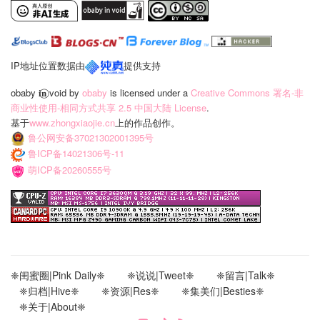
IP地址位置数据由
提供支持
obaby 𝐢‍𝐧⃝ void
by
obaby
is licensed under a
Creative Commons 署名-非
商业性使用-相同方式共享 2.5 中国大陆 License
.
基于
www.zhongxiaojie.cn
上的作品创作。
鲁公网安备37021302001395号
鲁ICP备14021306号-11
萌ICP备20260555号
❈闺蜜圈|Pink Daily❈
❈说说|Tweet❈
❈留言|Talk❈
❈归档|Hive❈
❈资源|Res❈
❈集美们|Besties❈
❈关于|About❈