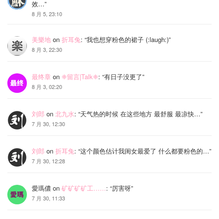
效…
”
8 月 5, 23:10
美樂地
on
折耳兔
: “
我也想穿粉色的裙子 (:laugh:)
”
8 月 3, 22:30
最终章
on
❈留言|Talk❈
: “
有日子没更了
”
8 月 3, 02:20
刘郎
on
北九水
: “
天气热的时候 在这些地方 最舒服 最凉快…
”
7 月 30, 12:30
刘郎
on
折耳兔
: “
这个颜色估计我闺女最爱了 什么都要粉色的…
”
7 月 30, 12:28
愛瑪儂
on
矿矿矿矿工……
: “
厉害呀
”
7 月 30, 11:33