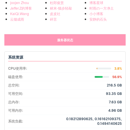
joojen Zhou
杜郎俊赏
博客星球
Jeffer.Z的博客
秫米-猫步轻敲
时雨の一方净土
KaiQi.Wang
皮皮社
小小博客
云烟成雨
碎言
安静的石头
服务器状态
系统资源
CPU使用率:
3.8%
磁盘使用:
56.9%
总空间:
216.5 GB
可用空间:
93.35 GB
总内存:
7.63 GB
可用内存:
4.96 GB
0.18212890625, 0.16162109375,
系统负载:
0.1494140625