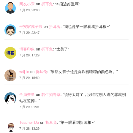
网友小宋
on
折耳兔
: “
ai痕迹好重啊
”
7 月 29, 23:00
平安家属子痕
on
折耳兔
: “
我也是第一眼看成折耳根~
”
7 月 29, 22:47
博客印象
on
折耳兔
: “
太美了
”
7 月 29, 17:29
w4j1e
on
折耳兔
: “
果然女孩子还是喜欢粉嘟嘟的颜色啊。
”
7 月 29, 15:50
全局变量
on
若生如野草
: “
说得太对了，没吃过别人遭的罪就别
站在道德…
”
7 月 29, 01:01
Teacher Du
on
折耳兔
: “
第一眼看到折耳根~
”
7 月 28, 13:29