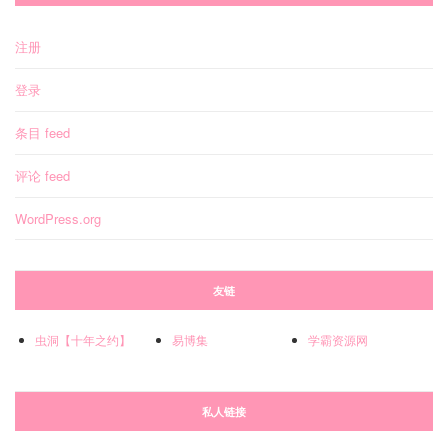
注册
登录
条目 feed
评论 feed
WordPress.org
友链
虫洞【十年之约】
易博集
学霸资源网
私人链接