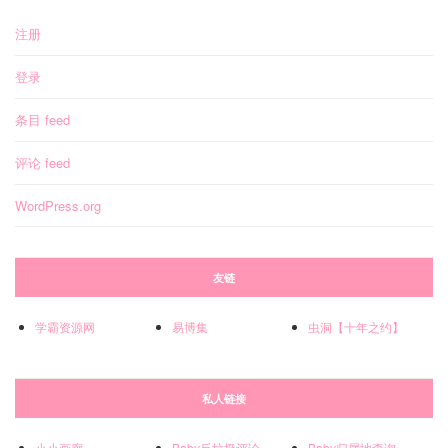
注册
登录
条目 feed
评论 feed
WordPress.org
友链
学霸资源网
易博集
虫洞【十年之约】
私人链接
小小画廊
Baby反垃圾评论
Baby归属地查询