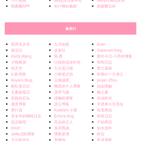
闺蜜圈APP
4in1网站截屏
闺蜜圈百科
集美们
程序员关关
九月的风
Evan
崔话记
皮皮社
Dabenshi‘blog
KaiQi.Wang
风·墨
那年今日-小乔的博客
夕格树洞
小徐的流水时光
和和日志
拍天空
六月是只猫
梦之源泉
幻影博客
小新笔记坊
时雨の一方净土
Keyle’s Blog
云烟成雨
joojen Zhou
彬红茶日记
陶其的个人博客
自由笔触
文案姐笔记
清羽飞扬
梅之夏
安静的石头
绯鞠的博客
轻淡时光
倦意博客
淇云博客
手里有只毛毛虫
慧行说
Ksable's 小屋
杜老师说
辛未羊的网络日志
Echo's blog
阿呆日记
若志随笔
耳朵的主人
个站商店
ImQi1
东评西就
似水流年
Jeffer.Z的博客
博客星球
碎言
文武科技社
美樂地
终成博客