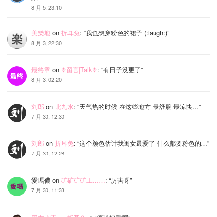
8 月 5, 23:10
美樂地
on
折耳兔
: “
我也想穿粉色的裙子 (:laugh:)
”
8 月 3, 22:30
最终章
on
❈留言|Talk❈
: “
有日子没更了
”
8 月 3, 02:20
刘郎
on
北九水
: “
天气热的时候 在这些地方 最舒服 最凉快…
”
7 月 30, 12:30
刘郎
on
折耳兔
: “
这个颜色估计我闺女最爱了 什么都要粉色的…
”
7 月 30, 12:28
愛瑪儂
on
矿矿矿矿工……
: “
厉害呀
”
7 月 30, 11:33