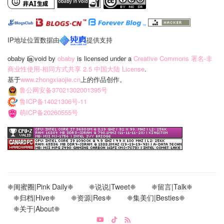
IP地址位置数据由
提供支持
obaby 𝐢‍𝐧⃝ void
by
obaby
is licensed under a
Creative Commons 署名-非
商业性使用-相同方式共享 2.5 中国大陆 License
.
基于
www.zhongxiaojie.cn
上的作品创作。
鲁公网安备37021302001395号
鲁ICP备14021306号-11
萌ICP备20260555号
❈闺蜜圈|Pink Daily❈
❈说说|Tweet❈
❈留言|Talk❈
❈归档|Hive❈
❈资源|Res❈
❈集美们|Besties❈
❈关于|About❈