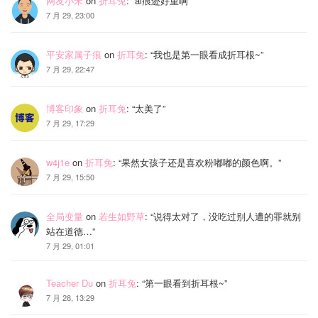
网友小宋
on
折耳兔
: “
ai痕迹好重啊
”
7 月 29, 23:00
平安家属子痕
on
折耳兔
: “
我也是第一眼看成折耳根~
”
7 月 29, 22:47
博客印象
on
折耳兔
: “
太美了
”
7 月 29, 17:29
w4j1e
on
折耳兔
: “
果然女孩子还是喜欢粉嘟嘟的颜色啊。
”
7 月 29, 15:50
全局变量
on
若生如野草
: “
说得太对了，没吃过别人遭的罪就别
站在道德…
”
7 月 29, 01:01
Teacher Du
on
折耳兔
: “
第一眼看到折耳根~
”
7 月 28, 13:29