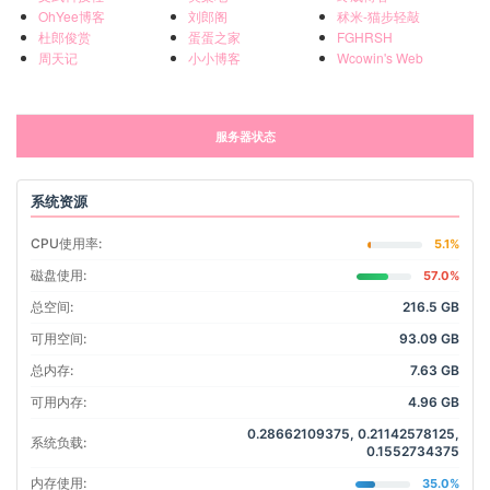
OhYee博客
刘郎阁
秫米-猫步轻敲
杜郎俊赏
蛋蛋之家
FGHRSH
周天记
小小博客
Wcowin's Web
服务器状态
系统资源
CPU使用率:
5.1%
磁盘使用:
57.0%
总空间:
216.5 GB
可用空间:
93.09 GB
总内存:
7.63 GB
可用内存:
4.96 GB
0.28662109375, 0.21142578125,
系统负载:
0.1552734375
内存使用:
35.0%