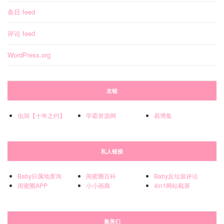
条目 feed
评论 feed
WordPress.org
友链
虫洞【十年之约】
学霸资源网
易博集
私人链接
Baby归属地查询
闺蜜圈百科
Baby反垃圾评论
闺蜜圈APP
小小画廊
4in1网站截屏
集美们