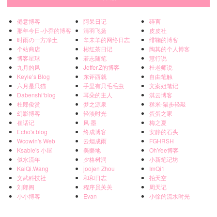
倦意博客
阿呆日记
碎言
那年今日-小乔的博客
清羽飞扬
皮皮社
时雨の一方净土
辛未羊的网络日志
绯鞠的博客
个站商店
彬红茶日记
陶其的个人博客
博客星球
若志随笔
慧行说
九月的风
Jeffer.Z的博客
杜老师说
Keyle’s Blog
东评西就
自由笔触
六月是只猫
手里有只毛毛虫
文案姐笔记
Dabenshi‘blog
耳朵的主人
淇云博客
杜郎俊赏
梦之源泉
秫米-猫步轻敲
幻影博客
轻淡时光
蛋蛋之家
崔话记
风·墨
梅之夏
Echo's blog
终成博客
安静的石头
Wcowin's Web
云烟成雨
FGHRSH
Ksable's 小屋
美樂地
OhYee博客
似水流年
夕格树洞
小新笔记坊
KaiQi.Wang
joojen Zhou
ImQi1
文武科技社
和和日志
拍天空
刘郎阁
程序员关关
周天记
小小博客
Evan
小徐的流水时光