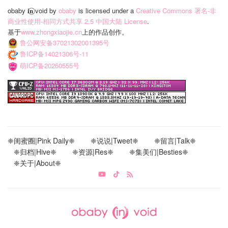
obaby 𝐢‍𝐧⃝ void
by
obaby
is licensed under a
Creative Commons 署名-非
商业性使用-相同方式共享 2.5 中国大陆 License
.
基于
www.zhongxiaojie.cn
上的作品创作。
鲁公网安备37021302001395号
鲁ICP备14021306号-11
萌ICP备20260555号
❈闺蜜圈|Pink Daily❈
❈说说|Tweet❈
❈留言|Talk❈
❈归档|Hive❈
❈资源|Res❈
❈集美们|Besties❈
❈关于|About❈