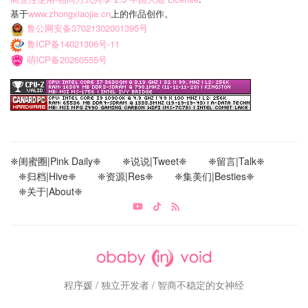
基于
www.zhongxiaojie.cn
上的作品创作。
鲁公网安备37021302001395号
鲁ICP备14021306号-11
萌ICP备20260555号
❈闺蜜圈|Pink Daily❈
❈说说|Tweet❈
❈留言|Talk❈
❈归档|Hive❈
❈资源|Res❈
❈集美们|Besties❈
❈关于|About❈
程序媛 / 独立开发者 / 智商不稳定的女神经