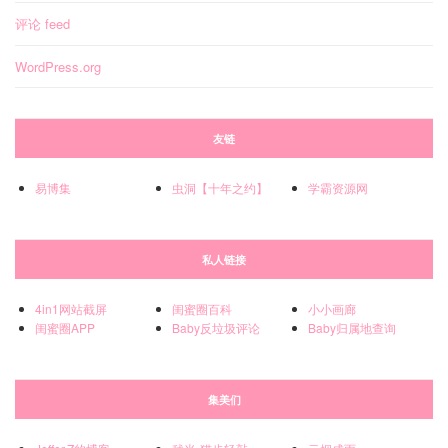
评论 feed
WordPress.org
友链
易博集
虫洞【十年之约】
学霸资源网
私人链接
4in1网站截屏
闺蜜圈百科
小小画廊
闺蜜圈APP
Baby反垃圾评论
Baby归属地查询
集美们