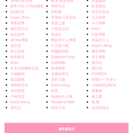
Jeffer.Z的博客
秫米-猫步轻敲
云烟成雨
那年今日-小乔的博客
和和日志
杜老师说
轻淡时光
刘郎阁
程序员关关
joojen Zhou
手里有只毛毛虫
九月的风
博客星球
蛋蛋之家
小小博客
彬红茶日记
小新笔记坊
ImQi1
似水流年
皮皮社
幻影博客
OhYee博客
陶其的个人博客
耳朵的主人
拍天空
六月是只猫
Keyle’s Blog
梦之源泉
绯鞠的博客
倦意博客
杜郎俊赏
Dabenshi‘blog
淇云博客
Evan
自由笔触
崔话记
辛未羊的网络日志
终成博客
慧行说
夕格树洞
文案姐笔记
FGHRSH
若志随笔
清羽飞扬
时雨の一方净土
安静的石头
Echo's blog
小徐的流水时光
东评西就
碎言
美樂地
个站商店
Ksable's 小屋
梅之夏
KaiQi.Wang
Wcowin's Web
风·墨
周天记
阿呆日记
文武科技社
服务器状态