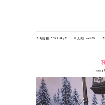
❈闺蜜圈|Pink Daily❈
❈说说|Tweet❈
❈
2026年1月