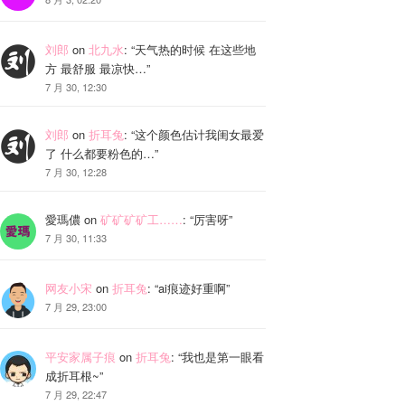
刘郎
on
北九水
: “
天气热的时候 在这些地
方 最舒服 最凉快…
”
7 月 30, 12:30
刘郎
on
折耳兔
: “
这个颜色估计我闺女最爱
了 什么都要粉色的…
”
7 月 30, 12:28
愛瑪儂
on
矿矿矿矿工……
: “
厉害呀
”
7 月 30, 11:33
网友小宋
on
折耳兔
: “
ai痕迹好重啊
”
7 月 29, 23:00
平安家属子痕
on
折耳兔
: “
我也是第一眼看
成折耳根~
”
7 月 29, 22:47