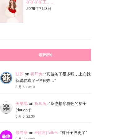
矿矿矿矿工……
2026年7月3日
最新评论
扶苏
on
折耳兔
: “
真苗条了很多呢，上次我
就说你瘦了~很有效…
”
8 月 5, 23:10
美樂地
on
折耳兔
: “
我也想穿粉色的裙子
(:laugh:)
”
8 月 3, 22:30
最终章
on
❈留言|Talk❈
: “
有日子没更了
”
8 月 3, 02:20