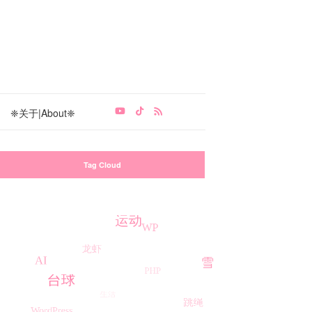
❈关于|About❈
Tag Cloud