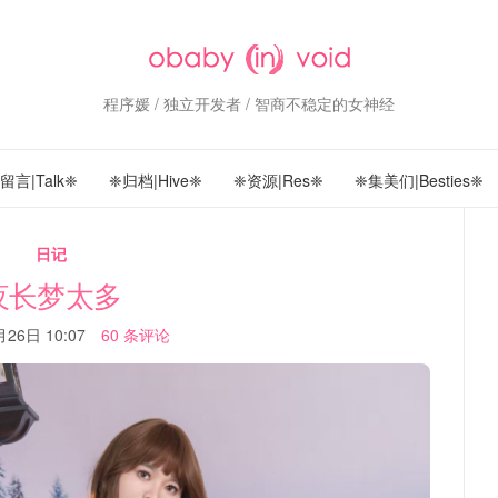
程序媛 / 独立开发者 / 智商不稳定的女神经
留言|Talk❈
❈归档|Hive❈
❈资源|Res❈
❈集美们|Besties❈
日记
夜长梦太多
26日 10:07
60 条评论