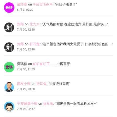
最终章
on
❈留言|Talk❈
: “
有日子没更了
”
8 月 3, 02:20
刘郎
on
北九水
: “
天气热的时候 在这些地方 最舒服 最凉快…
”
7 月 30, 12:30
刘郎
on
折耳兔
: “
这个颜色估计我闺女最爱了 什么都要粉色的…
”
7 月 30, 12:28
愛瑪儂
on
矿矿矿矿工……
: “
厉害呀
”
7 月 30, 11:33
网友小宋
on
折耳兔
: “
ai痕迹好重啊
”
7 月 29, 23:00
平安家属子痕
on
折耳兔
: “
我也是第一眼看成折耳根~
”
7 月 29, 22:47