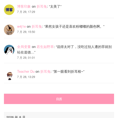
博客印象
on
折耳兔
: “
太美了
”
7 月 29, 17:29
w4j1e
on
折耳兔
: “
果然女孩子还是喜欢粉嘟嘟的颜色啊。
”
7 月 29, 15:50
全局变量
on
若生如野草
: “
说得太对了，没吃过别人遭的罪就别
站在道德…
”
7 月 29, 01:01
Teacher Du
on
折耳兔
: “
第一眼看到折耳根~
”
7 月 28, 13:29
日历
2026 年 8 月