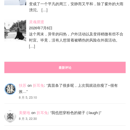
变成了一个平凡的周三，安静而又平和，除了窗外的大雨
滂沱。
[…]
灵魂摆渡
2026年7月6日
这个周末，异常的闷热，户外活动以及变得稍微有些不合
时宜。毕竟，没有人想冒着被晒伤的风险在外面活动。
[…]
最新评论
扶苏
on
折耳兔
: “
真苗条了很多呢，上次我就说你瘦了~很有
效…
”
8 月 5, 23:10
美樂地
on
折耳兔
: “
我也想穿粉色的裙子 (:laugh:)
”
8 月 3, 22:30