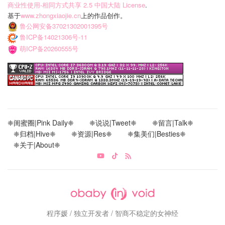
商业性使用-相同方式共享 2.5 中国大陆 License
.
基于
www.zhongxiaojie.cn
上的作品创作。
鲁公网安备37021302001395号
鲁ICP备14021306号-11
萌ICP备20260555号
❈闺蜜圈|Pink Daily❈
❈说说|Tweet❈
❈留言|Talk❈
❈归档|Hive❈
❈资源|Res❈
❈集美们|Besties❈
❈关于|About❈
程序媛 / 独立开发者 / 智商不稳定的女神经