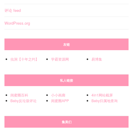
评论 feed
WordPress.org
友链
虫洞【十年之约】
学霸资源网
易博集
私人链接
闺蜜圈百科
小小画廊
4in1网站截屏
Baby反垃圾评论
闺蜜圈APP
Baby归属地查询
集美们