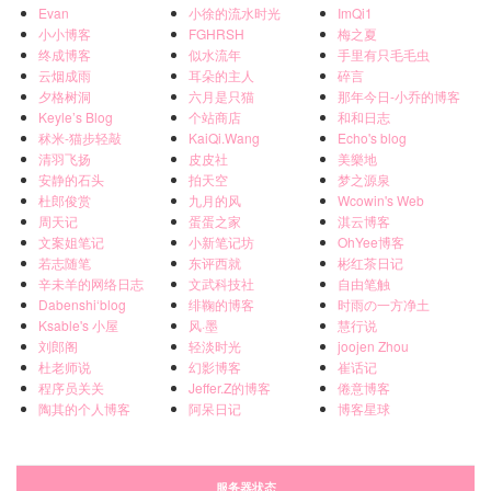
Evan
小徐的流水时光
ImQi1
小小博客
FGHRSH
梅之夏
终成博客
似水流年
手里有只毛毛虫
云烟成雨
耳朵的主人
碎言
夕格树洞
六月是只猫
那年今日-小乔的博客
Keyle’s Blog
个站商店
和和日志
秫米-猫步轻敲
KaiQi.Wang
Echo's blog
清羽飞扬
皮皮社
美樂地
安静的石头
拍天空
梦之源泉
杜郎俊赏
九月的风
Wcowin's Web
周天记
蛋蛋之家
淇云博客
文案姐笔记
小新笔记坊
OhYee博客
若志随笔
东评西就
彬红茶日记
辛未羊的网络日志
文武科技社
自由笔触
Dabenshi‘blog
绯鞠的博客
时雨の一方净土
Ksable's 小屋
风·墨
慧行说
刘郎阁
轻淡时光
joojen Zhou
杜老师说
幻影博客
崔话记
程序员关关
Jeffer.Z的博客
倦意博客
陶其的个人博客
阿呆日记
博客星球
服务器状态