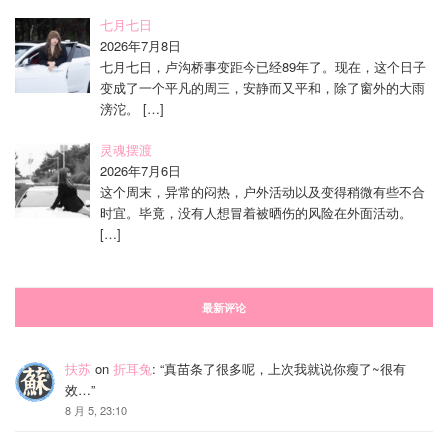
七月七日
2026年7月8日
七月七日，卢沟桥事变距今已经89年了。现在，这个日子
变成了一个平凡的周三，安静而又平和，除了窗外的大雨
滂沱。
[…]
灵魂摆渡
2026年7月6日
这个周末，异常的闷热，户外活动以及变得稍微有些不合
时宜。毕竟，没有人想冒着被晒伤的风险在外面活动。
[…]
最新评论
扶苏
on
折耳兔
: “
真苗条了很多呢，上次我就说你瘦了~很有
效…
”
8 月 5, 23:10