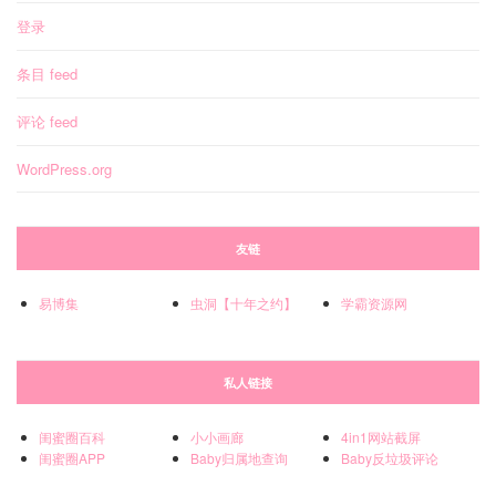
登录
条目 feed
评论 feed
WordPress.org
友链
易博集
虫洞【十年之约】
学霸资源网
私人链接
闺蜜圈百科
小小画廊
4in1网站截屏
闺蜜圈APP
Baby归属地查询
Baby反垃圾评论