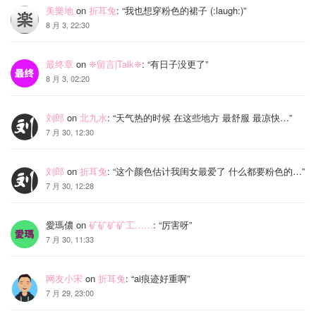
美樂地
on
折耳兔
: “
我也想穿粉色的裙子 (:laugh:)
”
8 月 3, 22:30
最终章
on
❈留言|Talk❈
: “
有日子没更了
”
8 月 3, 02:20
刘郎
on
北九水
: “
天气热的时候 在这些地方 最舒服 最凉快…
”
7 月 30, 12:30
刘郎
on
折耳兔
: “
这个颜色估计我闺女最爱了 什么都要粉色的…
”
7 月 30, 12:28
愛瑪儂
on
矿矿矿矿工……
: “
厉害呀
”
7 月 30, 11:33
网友小宋
on
折耳兔
: “
ai痕迹好重啊
”
7 月 29, 23:00