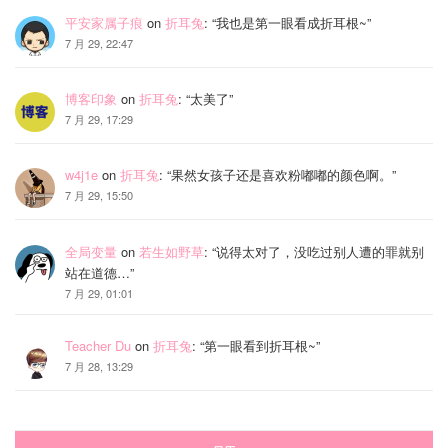
平安家属子痕
on
折耳兔
: “
我也是第一眼看成折耳根~
”
7 月 29, 22:47
博客印象
on
折耳兔
: “
太美了
”
7 月 29, 17:29
w4j1e
on
折耳兔
: “
果然女孩子还是喜欢粉嘟嘟的颜色啊。
”
7 月 29, 15:50
全局变量
on
若生如野草
: “
说得太对了，没吃过别人遭的罪就别
站在道德…
”
7 月 29, 01:01
Teacher Du
on
折耳兔
: “
第一眼看到折耳根~
”
7 月 28, 13:29