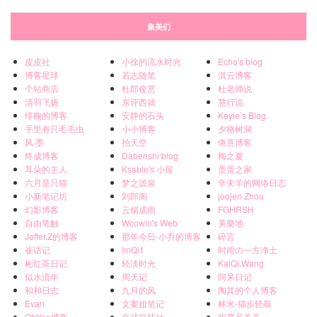
集美们
皮皮社
小徐的流水时光
Echo's blog
博客星球
若志随笔
淇云博客
个站商店
杜郎俊赏
杜老师说
清羽飞扬
东评西就
慧行说
绯鞠的博客
安静的石头
Keyle’s Blog
手里有只毛毛虫
小小博客
夕格树洞
风·墨
拍天空
倦意博客
终成博客
Dabenshi‘blog
梅之夏
耳朵的主人
Ksable's 小屋
蛋蛋之家
六月是只猫
梦之源泉
辛未羊的网络日志
小新笔记坊
刘郎阁
joojen Zhou
幻影博客
云烟成雨
FGHRSH
自由笔触
Wcowin's Web
美樂地
Jeffer.Z的博客
那年今日-小乔的博客
碎言
崔话记
ImQi1
时雨の一方净土
彬红茶日记
轻淡时光
KaiQi.Wang
似水流年
周天记
阿呆日记
和和日志
九月的风
陶其的个人博客
Evan
文案姐笔记
秫米-猫步轻敲
OhYee博客
文武科技社
程序员关关