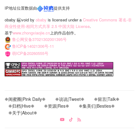
IP地址位置数据由
提供支持
obaby 𝐢‍𝐧⃝ void
by
obaby
is licensed under a
Creative Commons 署名-非
商业性使用-相同方式共享 2.5 中国大陆 License
.
基于
www.zhongxiaojie.cn
上的作品创作。
鲁公网安备37021302001395号
鲁ICP备14021306号-11
萌ICP备20260555号
❈闺蜜圈|Pink Daily❈
❈说说|Tweet❈
❈留言|Talk❈
❈归档|Hive❈
❈资源|Res❈
❈集美们|Besties❈
❈关于|About❈