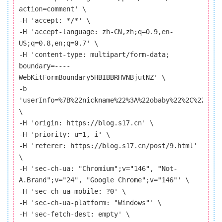
action=comment' \
-H 'accept: */*' \
-H 'accept-language: zh-CN,zh;q=0.9,en-
US;q=0.8,en;q=0.7' \
-H 'content-type: multipart/form-data;
boundary=----
WebKitFormBoundary5HBIBBRHVNBjutNZ' \
-b
'userInfo=%7B%22nickname%22%3A%22obaby%22%2C%22emai
\
-H 'origin: https://blog.s17.cn' \
-H 'priority: u=1, i' \
-H 'referer: https://blog.s17.cn/post/9.html'
\
-H 'sec-ch-ua: "Chromium";v="146", "Not-
A.Brand";v="24", "Google Chrome";v="146"' \
-H 'sec-ch-ua-mobile: ?0' \
-H 'sec-ch-ua-platform: "Windows"' \
-H 'sec-fetch-dest: empty' \