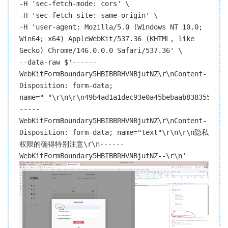
-H 'sec-fetch-mode: cors' \
-H 'sec-fetch-site: same-origin' \
-H 'user-agent: Mozilla/5.0 (Windows NT 10.0;
Win64; x64) AppleWebKit/537.36 (KHTML, like
Gecko) Chrome/146.0.0.0 Safari/537.36' \
--data-raw $'------
WebKitFormBoundary5HBIBBRHVNBjutNZ\r\nContent-
Disposition: form-data;
name="_"\r\n\r\n49b4ad1a1dec93e0a45bebaab8383555\r\
-----
WebKitFormBoundary5HBIBBRHVNBjutNZ\r\nContent-
Disposition: form-data; name="text"\r\n\r\n隐私
权限的确得特别注意\r\n------
WebKitFormBoundary5HBIBBRHVNBjutNZ--\r\n'