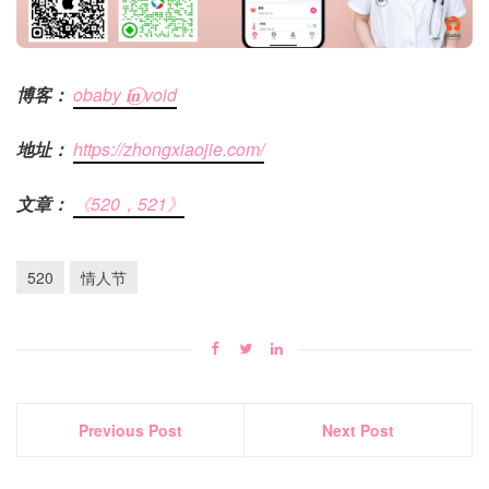
博客：
obaby 𝐢‍𝐧⃝ void
地址：
https://zhongxiaojie.com/
文章：
《520，521》
520
情人节
Previous Post
Next Post