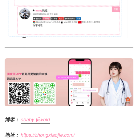
博客：
obaby 𝐢‍𝐧⃝ void
地址：
https://zhongxiaojie.com/