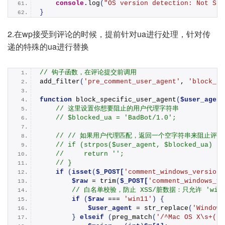
console
.
log
(
"OS version detection: Not Sup
}
2.在wp接受到评论的时候，提前针对ua进行处理，针对传
递的特殊的ua进行替换
// 钩子函数，在评论提交前调用
add_filter
(
'pre_comment_user_agent'
, 
'block_sp
function
block_specific_user_agent
(
$user_agent
// 这里设置你想要阻止的用户代理字符串
// $blocked_ua = 'BadBot/1.0';
// // 如果用户代理匹配，返回一个空字符串来阻止评论
// if (strpos($user_agent, $blocked_ua) !=
//     return '';
// }
if
(
isset
(
$_POST[
'comment_windows_version'
$raw
 = 
trim
(
$_POST[
'comment_windows_ve
// 白名单校验，防止 XSS/脏数据：只允许 'win11
if
(
$raw
 === 
'win11'
)
{
$user_agent
 = 
str_replace
(
'Windows
}
elseif
(
preg_match
(
'/^Mac OS X\s+(\d