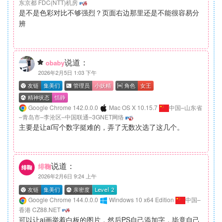
东京都 FDC(NTT)机房
是不是色彩对比不够强烈？页面右边那里还是不能很容易分
辨
说道：
obaby
2026年2月5日 1:03 下午
Google Chrome 142.0.0.0
Mac OS X 10.15.7
中国–山东省
–青岛市–李沧区–中国联通–3GNET网络
主要是让ai写个数字挺难的，弄了无数次选了这几个。
说道：
绯鞠
2026年2月6日 9:24 上午
Google Chrome 144.0.0.0
Windows 10 x64 Edition
中国–
香港 CZ88.NET
可以让ai画举着白板的图片，然后PS自己添加字，毕竟自己