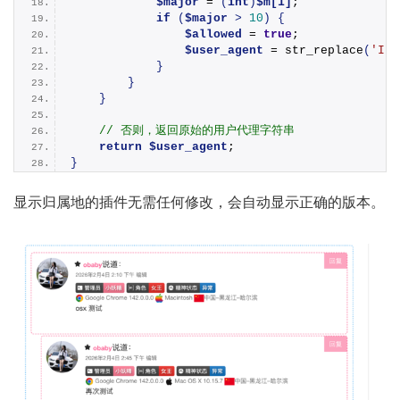
$major
 = 
(
int
)
$m[1]
;
if
(
$major
>
10
)
{
$allowed
 = 
true
;
$user_agent
 = 
str_replace
(
'Int
}
}
}
// 否则，返回原始的用户代理字符串
return
$user_agent
;
}
显示归属地的插件无需任何修改，会自动显示正确的版本。