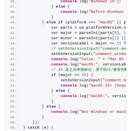
console
.
log
(
"Windows 10"
)
;
}
else
{
console
.
log
(
"Before Windows 10
}
}
else
if
(
platform === 
"macOS"
 || pla
var
 parts = ua.
platformVersion
.
spl
var
 major = 
parseInt
(
parts
[
0
]
, 
10
)
var
 minor = 
parseInt
(
parts
[
1
]
 || 
'
var
 versionLabel = major >= 
11
 ? 
(
// setOsVersionInput("comment_mac_
setOsVersionInput
(
"comment_windows
console
.
log
(
"Value: "
 + 
"Mac OS X 
console
.
log
(
"macOS:"
, versionLabel
// 15 及之后单独标记，便于统计/兼容判断
if
(
major >= 
15
)
{
setOsVersionInput
(
"comment_mac
console
.
log
(
"macOS 15+ (Sequoi
}
else
{
console
.
log
(
"macOS:"
, versionL
}
}
else
{
console
.
log
(
"Not Windows or macOS:
}
}
)
;
}
catch
(
e
)
{