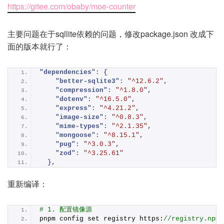
https://gitee.com/obaby/moe-counter
主要问题在于sqllite依赖的问题，修改package.json 改成下
面的版本就行了：
"dependencies":
{
"better-sqlite3":
"^12.6.2"
,
"compression":
"^1.8.0"
,
"dotenv":
"^16.5.0"
,
"express":
"^4.21.2"
,
"image-size":
"^0.8.3"
,
"mime-types":
"^2.1.35"
,
"mongoose":
"^8.15.1"
,
"pug":
"^3.0.3"
,
"zod":
"^3.25.61"
}
,
重新编译：
# 1. 配置镜像源
pnpm config set registry https:
//registry.npmm