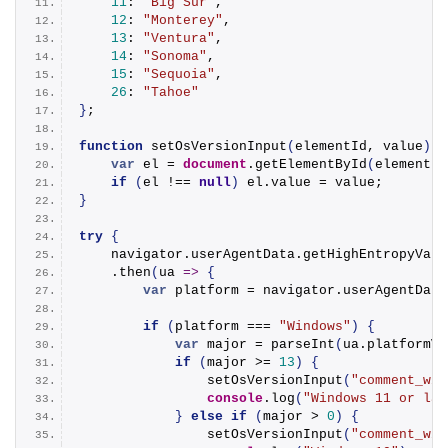
11
: 
"Big Sur"
,
12
: 
"Monterey"
,
13
: 
"Ventura"
,
14
: 
"Sonoma"
,
15
: 
"Sequoia"
,
26
: 
"Tahoe"
}
;
function
setOsVersionInput
(
elementId, value
)
{
var
 el = 
document
.
getElementById
(
elementId
if
(
el !== 
null
)
 el.
value
 = value;
}
try
{
    navigator.
userAgentData
.
getHighEntropyValu
    .
then
(
ua 
=>
{
var
 platform = navigator.
userAgentData
if
(
platform === 
"Windows"
)
{
var
 major = 
parseInt
(
ua.
platformVe
if
(
major >= 
13
)
{
setOsVersionInput
(
"comment_win
console
.
log
(
"Windows 11 or lat
}
else
if
(
major > 
0
)
{
setOsVersionInput
(
"comment_win